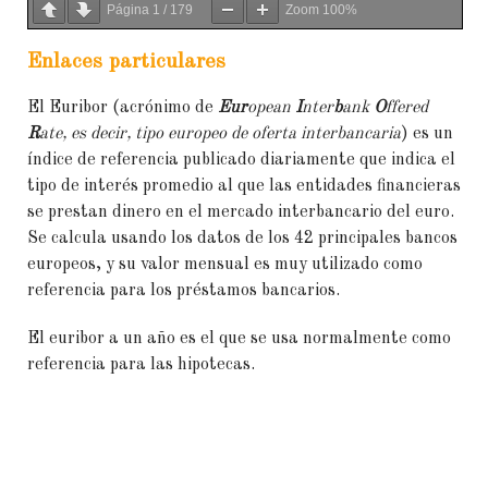
Página
1
/
179
Zoom
100%
Enlaces particulares
El Euribor (acrónimo de
Eur
opean
I
nter
b
ank
O
ffered
R
ate, es decir, tipo europeo de oferta interbancaria
) es un
índice de referencia publicado diariamente que indica el
tipo de interés promedio al que las entidades financieras
se prestan dinero en el mercado interbancario del euro.
Se calcula usando los datos de los 42 principales bancos
europeos, y su valor mensual es muy utilizado como
referencia para los préstamos bancarios.
El euribor a un año es el que se usa normalmente como
referencia para las hipotecas.