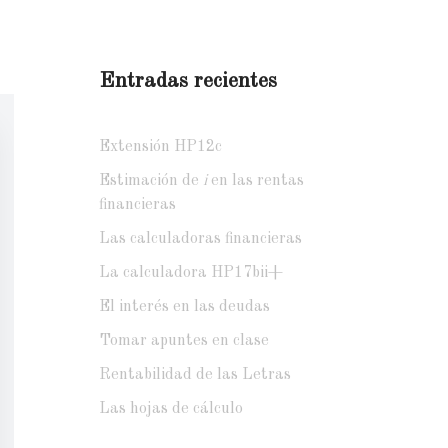
Entradas recientes
Extensión HP12c
Estimación de
i
en las rentas
financieras
Las calculadoras financieras
La calculadora HP17bii+
El interés en las deudas
Tomar apuntes en clase
Rentabilidad de las Letras
Las hojas de cálculo