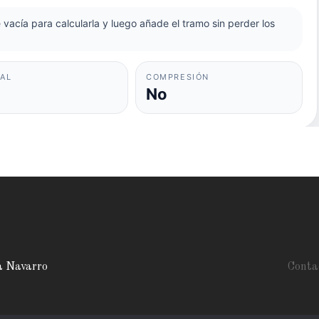
a Navarro
Conta