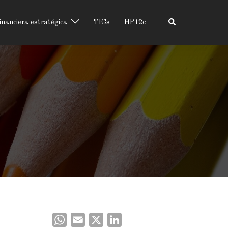
inanciera estratégica
TICs
HP12c
WhatsApp
Email
X
LinkedIn