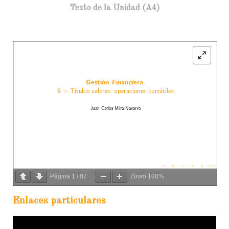
Texto de la Unidad (A4)
Página
1
/
87
Zoom
100%
Enlaces particulares