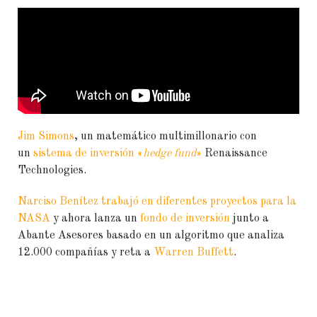
Jim Simons
, un matemático multimillonario con
un
sistema de inversión «
hedge fund
»
Renaissance
Technologies.
Narciso Benítez trabajó en diferentes proyectos para la
NASA
y ahora lanza un
fondo de inversión
junto a
Abante Asesores basado en un algoritmo que analiza
12.000 compañías y reta a
Warren Buffett
.