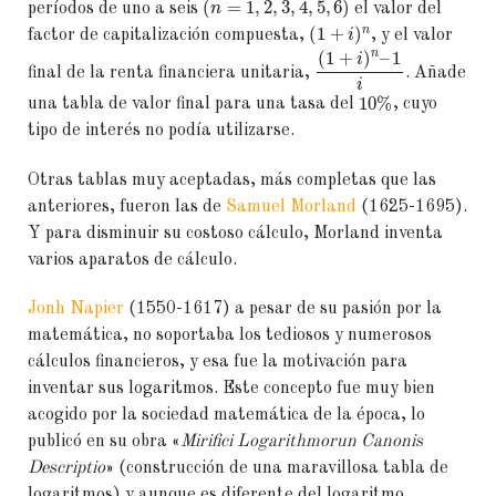
(
=
1
,
2
,
3
,
4
,
5
,
6
)
períodos de uno a seis
n
el valor del
n
(
1
+
)
factor de capitalización compuesta,
i
, y el valor
n
(
1
+
)
–
1
i
final de la renta financiera unitaria,
. Añade
i
10
%
una tabla de valor final para una tasa del
, cuyo
tipo de interés no podía utilizarse.
Otras tablas muy aceptadas, más completas que las
anteriores, fueron las de
Samuel Morland
(1625-1695).
Y para disminuir su costoso cálculo, Morland inventa
varios aparatos de cálculo.
Jonh Napier
(1550-1617) a pesar de su pasión por la
matemática, no soportaba los tediosos y numerosos
cálculos financieros, y esa fue la motivación para
inventar sus logaritmos. Este concepto fue muy bien
acogido por la sociedad matemática de la época, lo
publicó en su obra «
Mirifici Logarithmorun Canonis
Descriptio
» (construcción de una maravillosa tabla de
logaritmos) y aunque es diferente del logaritmo