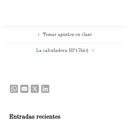
Tomar apuntes en clase
La calculadora HP17bii+
WhatsApp
Email
X
LinkedIn
Entradas recientes