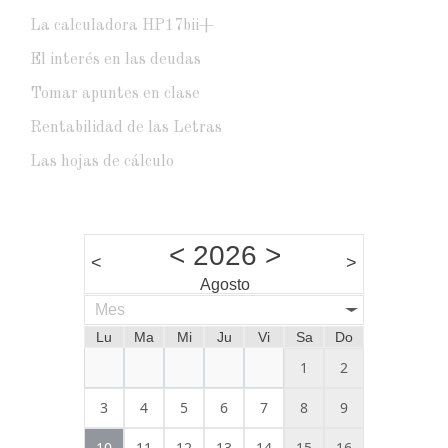
La calculadora HP17bii+
El interés en las deudas
Tomar apuntes en clase
Rentabilidad de las Letras
Las hojas de cálculo
<
2026
>
<
>
Agosto
Mes
Lu
Ma
Mi
Ju
Vi
Sa
Do
1
2
3
4
5
6
7
8
9
10
11
12
13
14
15
16