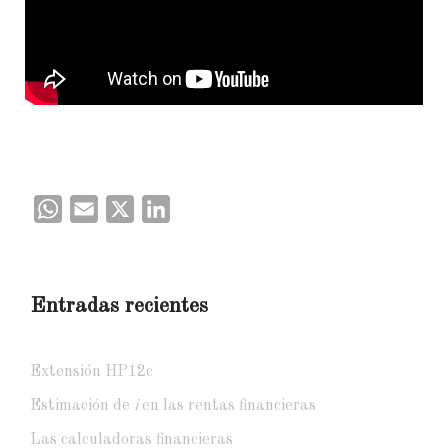
WhatsApp
Email
X
LinkedIn
Entradas recientes
Extensión HP12c
Estimación de
i
en las rentas financieras
Las calculadoras financieras